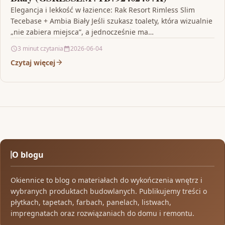
Elegancja i lekkość w łazience: Rak Resort Rimless Slim
Tecebase + Ambia Biały Jeśli szukasz toalety, która wizualnie
„nie zabiera miejsca”, a jednocześnie ma…
3 minut czytania
2026-06-04
Czytaj więcej
O blogu
Okiennice to blog o materiałach do wykończenia wnętrz i
wybranych produktach budowlanych. Publikujemy treści o
płytkach, tapetach, farbach, panelach, listwach,
impregnatach oraz rozwiązaniach do domu i remontu.