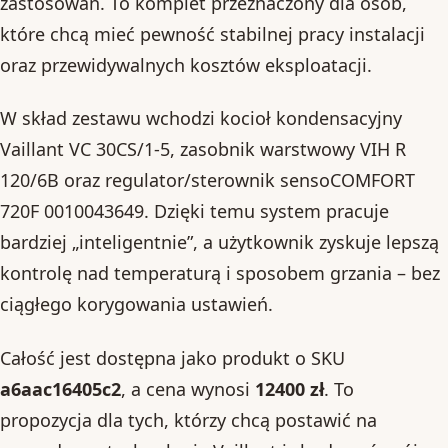
zastosowań. To komplet przeznaczony dla osób,
które chcą mieć pewność stabilnej pracy instalacji
oraz przewidywalnych kosztów eksploatacji.
W skład zestawu wchodzi kocioł kondensacyjny
Vaillant VC 30CS/1-5, zasobnik warstwowy VIH R
120/6B oraz regulator/sterownik sensoCOMFORT
720F 0010043649. Dzięki temu system pracuje
bardziej „inteligentnie”, a użytkownik zyskuje lepszą
kontrolę nad temperaturą i sposobem grzania – bez
ciągłego korygowania ustawień.
Całość jest dostępna jako produkt o SKU
a6aac16405c2
, a cena wynosi
12400 zł
. To
propozycja dla tych, którzy chcą postawić na