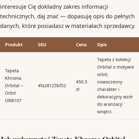
interesuje Cię dokładny zakres informacji
technicznych, daj znać — dopasuję opis do pełnych
danych, które posiadasz w materiałach sprzedawcy.
Produkt
SKU
Cena
Opis
Tapeta z kolekcji
Orbital o motywie
Tapeta
orbit;
Khroma
450.5
nowoczesny
Orbital –
4fa28125bf52
zł
charakter i
Orbit
dekoracyjny wzór
ORB107
do aranżacji
wnętrz.
Jak wykorzystać Tapeta Khroma Orbital –