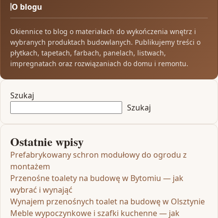
O blogu
Okiennice to blog o materiałach do wykończenia wnętrz i
wybranych produktach budowlanych. Publikujemy treści o
płytkach, tapetach, farbach, panelach, listwach,
impregnatach oraz rozwiązaniach do domu i remontu.
Szukaj
Szukaj
Ostatnie wpisy
Prefabrykowany schron modułowy do ogrodu z
montażem
Przenośne toalety na budowę w Bytomiu — jak
wybrać i wynająć
Wynajem przenośnych toalet na budowę w Olsztynie
Meble wypoczynkowe i szafki kuchenne — jak