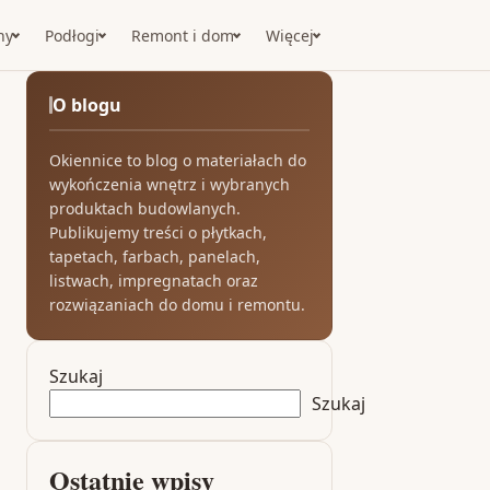
ny
Podłogi
Remont i dom
Więcej
O blogu
Okiennice to blog o materiałach do
wykończenia wnętrz i wybranych
produktach budowlanych.
Publikujemy treści o płytkach,
tapetach, farbach, panelach,
listwach, impregnatach oraz
rozwiązaniach do domu i remontu.
Szukaj
Szukaj
Ostatnie wpisy