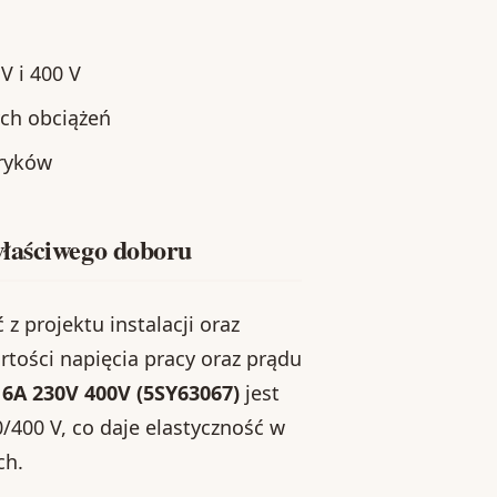
 i 400 V
ch obciążeń
tryków
właściwego doboru
 projektu instalacji oraz
ości napięcia pracy oraz prądu
6A 230V 400V (5SY63067)
jest
/400 V, co daje elastyczność w
ch.