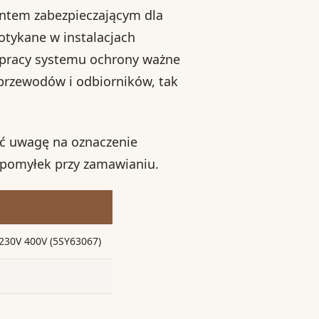
entem zabezpieczającym dla
otykane w instalacjach
j pracy systemu ochrony ważne
przewodów i odbiorników, tak
róć uwagę na oznaczenie
 pomyłek przy zamawianiu.
230V 400V (5SY63067)