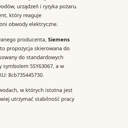
wodów, urządzeń i ryzyka pożaru.
nt, który reaguje
oni obwody elektryczne.
wanego producenta,
Siemens
to propozycja skierowana do
asowany do standardowych
y symbolem 5SY63067, a w
KU: 8cb735445730.
odach, w których istotna jest
wiej utrzymać stabilność pracy