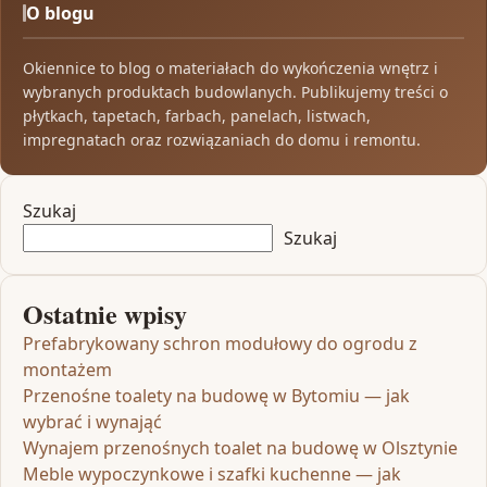
O blogu
Okiennice to blog o materiałach do wykończenia wnętrz i
wybranych produktach budowlanych. Publikujemy treści o
płytkach, tapetach, farbach, panelach, listwach,
impregnatach oraz rozwiązaniach do domu i remontu.
Szukaj
Szukaj
Ostatnie wpisy
Prefabrykowany schron modułowy do ogrodu z
montażem
Przenośne toalety na budowę w Bytomiu — jak
wybrać i wynająć
Wynajem przenośnych toalet na budowę w Olsztynie
Meble wypoczynkowe i szafki kuchenne — jak