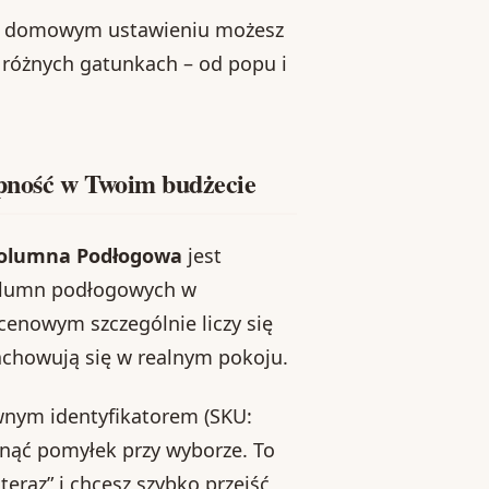
ym domowym ustawieniu możesz
 różnych gatunkach – od popu i
pność w Twoim budżecie
Kolumna Podłogowa
jest
kolumn podłogowych w
cenowym szczególnie liczy się
zachowują się w realnym pokoju.
ewnym identyfikatorem (SKU:
iknąć pomyłek przy wyborze. To
teraz” i chcesz szybko przejść