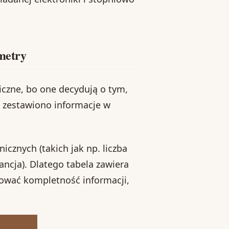
ametry
iczne, bo one decydują o tym,
j zestawiono informacje w
icznych (takich jak np. liczba
ncja). Dlatego tabela zawiera
hować kompletność informacji,