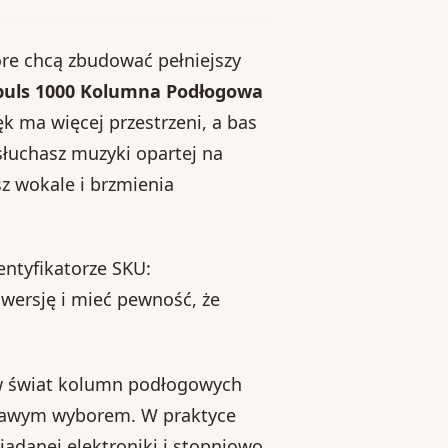
re chcą zbudować pełniejszy
puls 1000 Kolumna Podłogowa
k ma więcej przestrzeni, a bas
słuchasz muzyki opartej na
sz wokale i brzmienia
entyfikatorze SKU:
 wersję i mieć pewność, że
ć w świat kolumn podłogowych
iekawym wyborem. W praktyce
adanej elektroniki i stopniowo