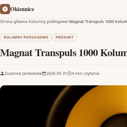
Okiennice
Strona główna
/
Kolumny podłogowe
/
Magnat Transpuls 1000 Kolu
KOLUMNY PODŁOGOWE
PRODUKT
Magnat Transpuls 1000 Kolu
Zuzanna Jankowska
2026-05-31
4 min czytania