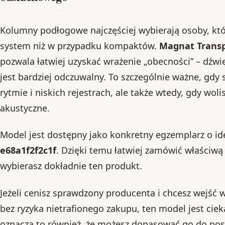
Kolumny podłogowe najczęściej wybierają osoby, któ
system niż w przypadku kompaktów.
Magnat Trans
pozwala łatwiej uzyskać wrażenie „obecności” – dźwię
jest bardziej odczuwalny. To szczególnie ważne, gdy 
rytmie i niskich rejestrach, ale także wtedy, gdy woli
akustyczne.
Model jest dostępny jako konkretny egzemplarz o id
e68a1f2f2c1f
. Dzięki temu łatwiej zamówić właściwą
wybierasz dokładnie ten produkt.
Jeżeli cenisz sprawdzony producenta i chcesz wejś
bez ryzyka nietrafionego zakupu, ten model jest c
oznacza to również, że możesz dopasować go do posi