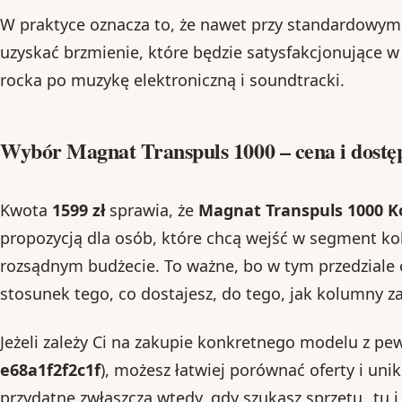
W praktyce oznacza to, że nawet przy standardow
uzyskać brzmienie, które będzie satysfakcjonujące w
rocka po muzykę elektroniczną i soundtracki.
Wybór Magnat Transpuls 1000 – cena i dostę
Kwota
1599 zł
sprawia, że
Magnat Transpuls 1000 
propozycją dla osób, które chcą wejść w segment 
rozsądnym budżecie. To ważne, bo w tym przedziale 
stosunek tego, co dostajesz, do tego, jak kolumny 
Jeżeli zależy Ci na zakupie konkretnego modelu z p
e68a1f2f2c1f
), możesz łatwiej porównać oferty i un
przydatne zwłaszcza wtedy, gdy szukasz sprzętu „tu i 