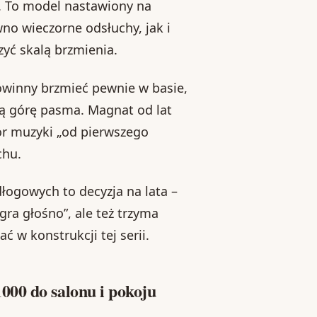
 To model nastawiony na
no wieczorne odsłuchy, jak i
zyć skalą brzmienia.
powinny brzmieć pewnie w basie,
ną górę pasma. Magnat od lat
iór muzyki „od pierwszego
chu.
łogowych to decyzja na lata –
gra głośno”, ale też trzyma
ć w konstrukcji tej serii.
000 do salonu i pokoju