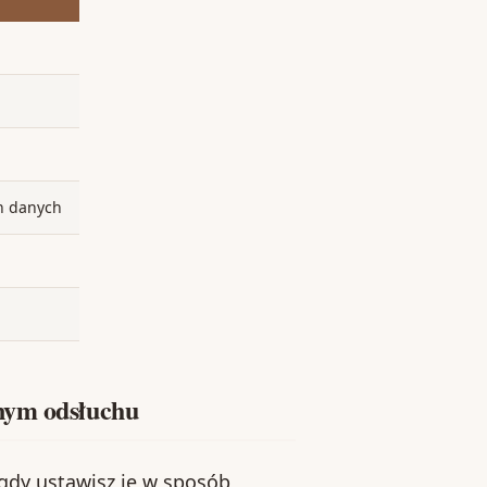
h danych
nym odsłuchu
gdy ustawisz je w sposób