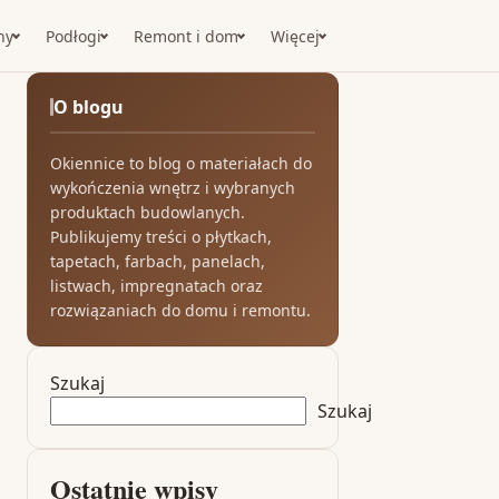
ny
Podłogi
Remont i dom
Więcej
O blogu
Okiennice to blog o materiałach do
wykończenia wnętrz i wybranych
produktach budowlanych.
Publikujemy treści o płytkach,
tapetach, farbach, panelach,
listwach, impregnatach oraz
rozwiązaniach do domu i remontu.
Szukaj
Szukaj
Ostatnie wpisy