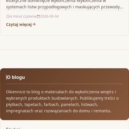
estetyczne domknięcie wykończenia Wykończenia w
systemach listw przypodłogowych i maskujących przewody
potrafią zadecydować o tym, czy…
4 minut czytania
2026-06-04
Czytaj więcej
O blogu
Okiennice to blog o materiałach do wykończenia wnętrz i
wybranych produktach budowlanych. Publikujemy treści o
płytkach, tapetach, farbach, panelach, listwach,
impregnatach oraz rozwiązaniach do domu i remontu.