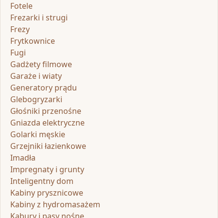
Fotele
Frezarki i strugi
Frezy
Frytkownice
Fugi
Gadżety filmowe
Garaże i wiaty
Generatory prądu
Glebogryzarki
Głośniki przenośne
Gniazda elektryczne
Golarki męskie
Grzejniki łazienkowe
Imadła
Impregnaty i grunty
Inteligentny dom
Kabiny prysznicowe
Kabiny z hydromasażem
Kabury i pasy nośne