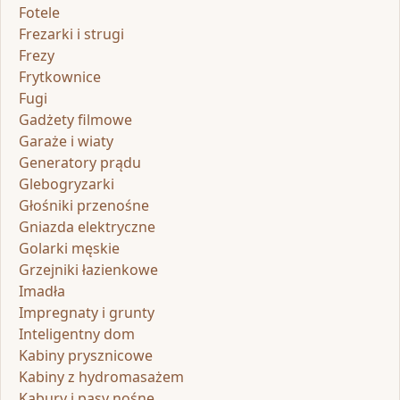
Fotele
Frezarki i strugi
Frezy
Frytkownice
Fugi
Gadżety filmowe
Garaże i wiaty
Generatory prądu
Glebogryzarki
Głośniki przenośne
Gniazda elektryczne
Golarki męskie
Grzejniki łazienkowe
Imadła
Impregnaty i grunty
Inteligentny dom
Kabiny prysznicowe
Kabiny z hydromasażem
Kabury i pasy nośne