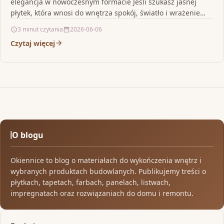
elegancja w nowoczesnym formacie Jeśli szukasz jasnej
płytek, która wnosi do wnętrza spokój, światło i wrażenie…
3 minut czytania
2026-06-06
Czytaj więcej
O blogu
Okiennice to blog o materiałach do wykończenia wnętrz i
wybranych produktach budowlanych. Publikujemy treści o
płytkach, tapetach, farbach, panelach, listwach,
impregnatach oraz rozwiązaniach do domu i remontu.