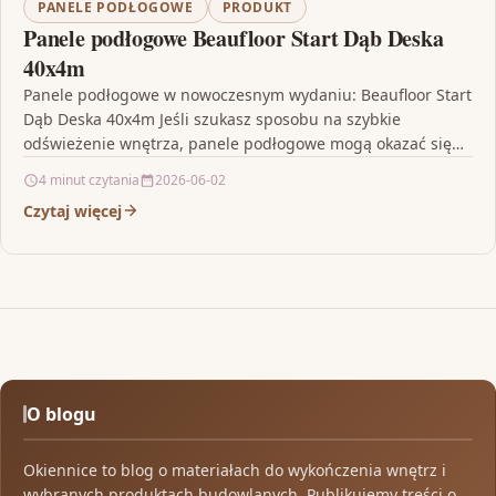
PANELE PODŁOGOWE
PRODUKT
Panele podłogowe Beaufloor Start Dąb Deska
40x4m
Panele podłogowe w nowoczesnym wydaniu: Beaufloor Start
Dąb Deska 40x4m Jeśli szukasz sposobu na szybkie
odświeżenie wnętrza, panele podłogowe mogą okazać się
jednym z…
4 minut czytania
2026-06-02
Czytaj więcej
O blogu
Okiennice to blog o materiałach do wykończenia wnętrz i
wybranych produktach budowlanych. Publikujemy treści o