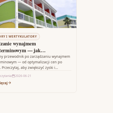
ORY I WERTYKULATORY
dzanie wynajmem
oterminowym — jak
alizować zyski
zny przewodnik po zarządzaniu wynajmem
rminowym — od optymalizacji cen po
 Przeczytaj, aby zwiększyć zyski i
 doświadczenie gości.
 czytania
2026-06-21
ięcej