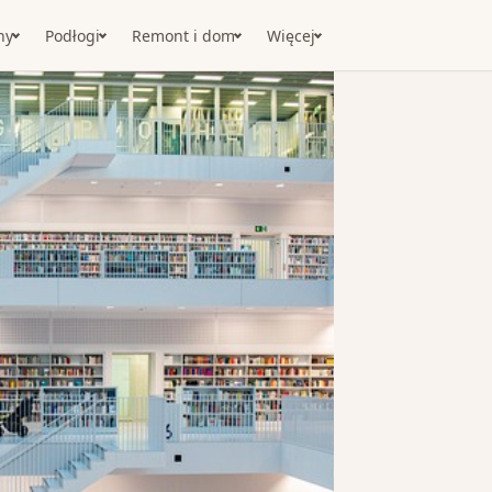
ny
Podłogi
Remont i dom
Więcej