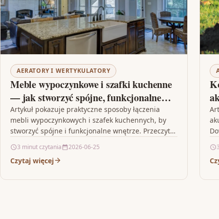
AERATORY I WERTYKULATORY
Meble wypoczynkowe i szafki kuchenne
Ko
— jak stworzyć spójne, funkcjonalne
ak
wnętrze
dl
Artykuł pokazuje praktyczne sposoby łączenia
Ar
mebli wypoczynkowych i szafek kuchennych, by
ak
stworzyć spójne i funkcjonalne wnętrze. Przeczytaj
Do
poradnik, jeśli planujesz remont lub urządzasz
ak
3 minut czytania
2026-06-25
mieszkanie…
Czytaj więcej
Cz