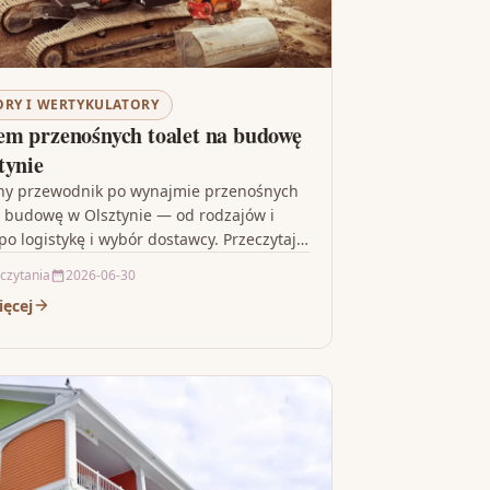
ORY I WERTYKULATORY
m przenośnych toalet na budowę
tynie
zny przewodnik po wynajmie przenośnych
a budowę w Olsztynie — od rodzajów i
po logistykę i wybór dostawcy. Przeczytaj,
ać optymalne…
 czytania
2026-06-30
ięcej