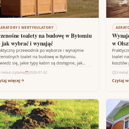
AERATORY I WERTYKULATORY
AERAT
zenośne toalety na budowę w Bytomiu
Wynaje
jak wybrać i wynająć
w Olsz
aktyczny przewodnik po wyborze i wynajmie
Praktyc
zenośnych toalet na budowę w Bytomiu.
toalet n
wiedz się, jakie typy kabin są dostępne, jak
kosztów 
równać oferty i o…
by wybr
3 minut czytania
2026-07-02
3 minut
ytaj więcej
Czytaj w