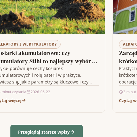
AERATORY I WERTYKULATORY
AERAT
siarki akumulatorowe: czy
Zarzą
umulatory Stihl to najlepszy wybór
krótk
a Twojego ogrodu?
maksym
tykuł porównuje cechy kosiarek
Praktyc
umulatorowych i rolę baterii w praktyce.
krótkote
wiesz się, jakie parametry są kluczowe i czy
operacje.
umulatory Stihl to opłacalny wybór dla…
poprawić
3 minut czytania
2026-06-22
3 minut
ytaj więcej
Czytaj w
Przeglądaj starsze wpisy