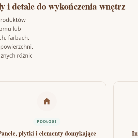
y i detale do wykończenia wnętrz
 produktów
domu lub
ch, farbach,
 powierzchni,
znych różnic
PODŁOGI
Panele, płytki i elementy domykające
Im