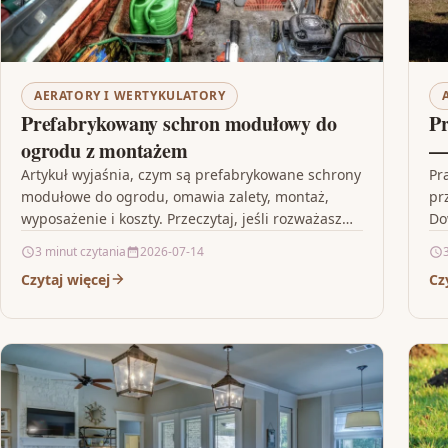
AERATORY I WERTYKULATORY
Prefabrykowany schron modułowy do
Pr
ogrodu z montażem
— 
Artykuł wyjaśnia, czym są prefabrykowane schrony
Pr
modułowe do ogrodu, omawia zalety, montaż,
pr
wyposażenie i koszty. Przeczytaj, jeśli rozważasz
Do
szybkie i trwałe rozwiązanie magazynowe lub…
po
3 minut czytania
2026-07-14
Czytaj więcej
Cz