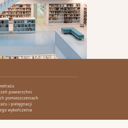
 metrażu
czeń powierzchni
ych pomieszczeniach
żu i pielęgnacji
łego wykończenia