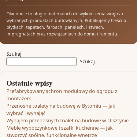
Okiennice to blog o materiałach do wykończenia wnętrz i
wybranych produktach budowlanych. Publikujemy treści o
płytkach, tapetach, farbach, panelach, listwach,
impregnatach oraz rozwiązaniach do domu i remontu.
Szukaj
Szukaj
Ostatnie wpisy
Prefabrykowany schron modułowy do ogrodu z
montażem
Przenośne toalety na budowę w Bytomiu — jak
wybrać i wynająć
Wynajem przenośnych toalet na budowę w Olsztynie
Meble wypoczynkowe i szafki kuchenne — jak
stworzyć spójne, funkcjonalne wnętrze