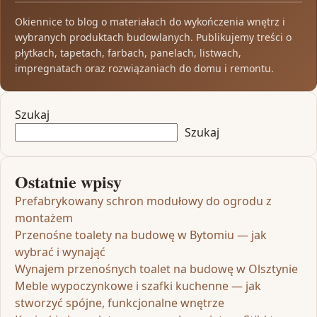
Okiennice to blog o materiałach do wykończenia wnętrz i
wybranych produktach budowlanych. Publikujemy treści o
płytkach, tapetach, farbach, panelach, listwach,
impregnatach oraz rozwiązaniach do domu i remontu.
Szukaj
Szukaj
Ostatnie wpisy
Prefabrykowany schron modułowy do ogrodu z
montażem
Przenośne toalety na budowę w Bytomiu — jak
wybrać i wynająć
Wynajem przenośnych toalet na budowę w Olsztynie
Meble wypoczynkowe i szafki kuchenne — jak
stworzyć spójne, funkcjonalne wnętrze