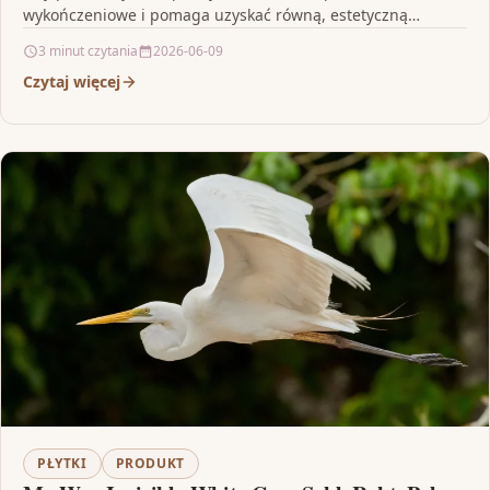
wykończeniowe i pomaga uzyskać równą, estetyczną
powierzchnię, warto zwrócić…
3 minut czytania
2026-06-09
Czytaj więcej
PŁYTKI
PRODUKT