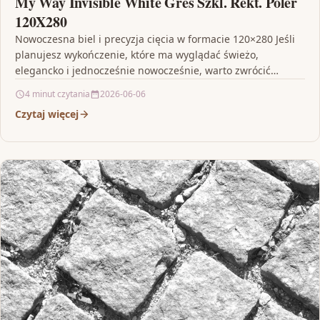
My Way Invisible White Gres Szkl. Rekt. Poler
120X280
Nowoczesna biel i precyzja cięcia w formacie 120×280 Jeśli
planujesz wykończenie, które ma wyglądać świeżo,
elegancko i jednocześnie nowocześnie, warto zwrócić
uwagę na płytkę…
4 minut czytania
2026-06-06
Czytaj więcej