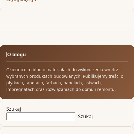
O blogu
Okiennice to blog o materiałach do wykończenia wnętrz i
wybranych produktach budowlanych. Publikujemy treści o
płytkach, tapetach, farbach, panelach, listwach,
impregnatach oraz rozwiązaniach do domu i remontu.
Szukaj
Szukaj