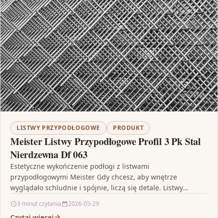
LISTWY PRZYPODŁOGOWE
PRODUKT
Meister Listwy Przypodłogowe Profil 3 Pk Stal
Nierdzewna Df 063
Estetyczne wykończenie podłogi z listwami
przypodłogowymi Meister Gdy chcesz, aby wnętrze
wyglądało schludnie i spójnie, liczą się detale. Listwy
przypodłogowe to element, który porządkuje…
3 minut czytania
2026-05-29
Czytaj więcej