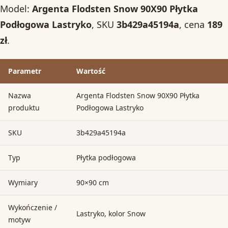
Model:
Argenta Flodsten Snow 90X90 Płytka
Podłogowa Lastryko
, SKU
3b429a45194a
, cena
189
zł
.
Parametr
Wartość
Nazwa
Argenta Flodsten Snow 90X90 Płytka
produktu
Podłogowa Lastryko
SKU
3b429a45194a
Typ
Płytka podłogowa
Wymiary
90×90 cm
Wykończenie /
Lastryko, kolor Snow
motyw